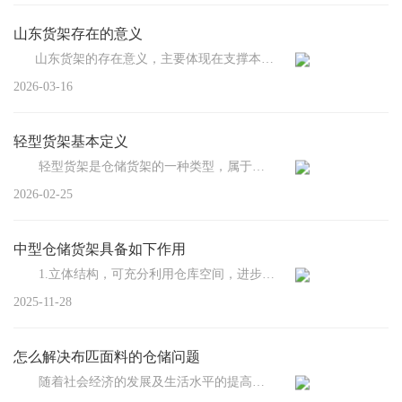
山东货架存在的意义
山东货架的存在意义，主要体现在支撑本地制造业、快消零售、冷...
2026-03-16
轻型货架基本定义
轻型货架是仓储货架的一种类型，属于轻中型搁板货架，单层承载量通常为100-200kg，主要由立柱...
2026-02-25
中型仓储货架具备如下作用
1.立体结构，可充分利用仓库空间，进步仓库容量利用率，扩大仓库储存能力； 2....
2025-11-28
怎么解决布匹面料的仓储问题
随着社会经济的发展及生活水平的提高，人们对品质的要求愈发严苛，这普遍体现在吃住穿...